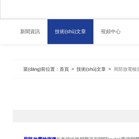
新聞資訊
技術(shù)文章
視頻中心
當(dāng)前位置：
首頁
>
技術(shù)文章
>
局部放電檢測