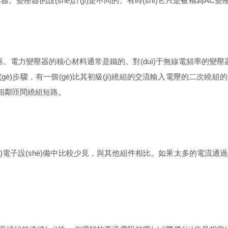
變壓器的設(shè)計(jì)是不同的。有時(shí)它只是被稱為AC
。電力變壓器的核心材料通常是鐵的。對(duì)于無線電頻率
gè)步驟，有一個(gè)比其初級(jí)繞組的交流輸入電壓的二次繞組的交
鄰匝間繞組短路。
)電子設(shè)備中比較少見，與其他組件相比。如果太多的電流通過線