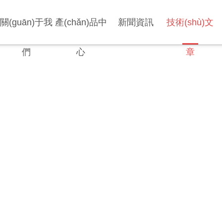
關(guān)于我
產(chǎn)品中
新聞資訊
技術(shù)文
們
心
章
TECHNICAL ARTICLE
技術(shù)文章