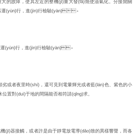
較重大的故障，使其左近的整機(jī)重大發(fā)燒使油氣化。分接開關
yùn)行，進(jìn)行檢驗(yàn)。
)行，進(jìn)行檢驗(yàn)。
或者夜里時(shí)，還可見到電暈輝光或者藍(lán)色、紫色的小
水位置對(duì)于地的間隔能否相符請(qǐng)求。
機(jī)器接觸，或者許是由于靜電放電導(dǎo)致的異樣響聲，而各