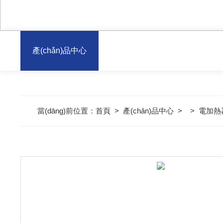
產(chǎn)品中心
當(dāng)前位置：
首頁
>
產(chǎn)品中心
> >
電加熱