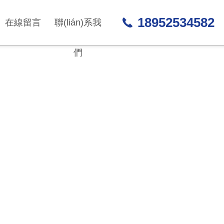
18952534582
在線留言
聯(lián)系我
們