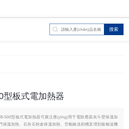
500型板式電加熱器
YB-500型板式電加熱器可廣泛應(yīng)用于電除塵器灰斗壁保溫加
保溫加熱、石灰石粉倉保溫加熱、空氣輸送斜槽及埋刮板輸送機