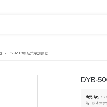
器
>
DYB-500型板式電加熱器
DYB-
簡要描述：
D
熱、脫水倉倉門