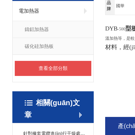
品
國華
牌
電加熱器
DYB
型
鑄鋁加熱器
-500
溫加熱等，
碳化硅加熱板
材料，經(
查看全部分類
相關(guān)文
章
產(ch
針對橡套電纜進(jìn)行干燥處理的設(shè)備 - 電纜硫化干燥機選購指南