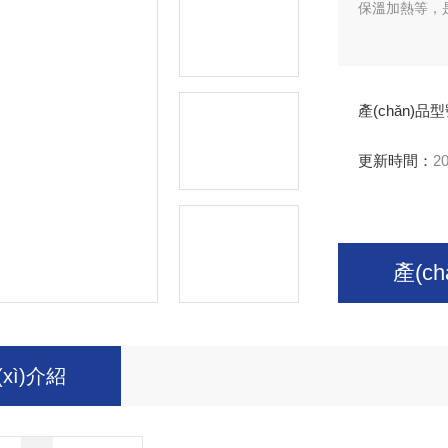
保溫加熱等，
產(chǎn)品
更新時間：
20
產(c
xì)介紹