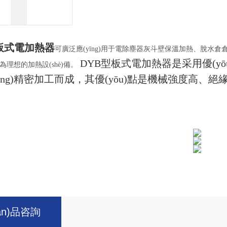
板式電加熱器
可廣泛應(yīng)用于電除塵器灰斗壁保溫加熱、脫水倉
DYB型板式電加熱器是采用優(yōu)
是較為理想的加熱設(shè)備。
jīng)精密加工而成，其優(yōu)點是機械強度高、絕緣好
ǎn)品咨詢