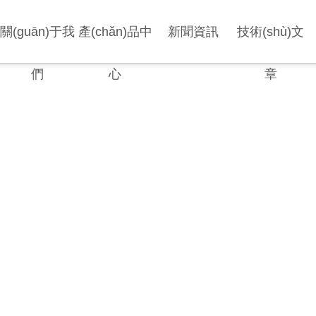
關(guān)于我
產(chǎn)品中
新聞資訊
技術(shù)文
們
心
章
APPLICATION CASES
應用案例