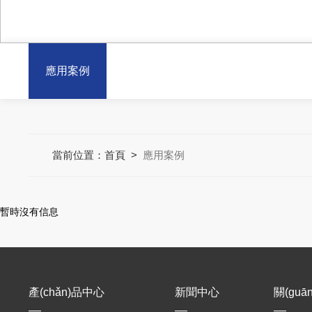
應用案例
當前位置：
首頁
>
應用案例
暫時沒有信息
產(chǎn)品中心
新聞中心
關(guā