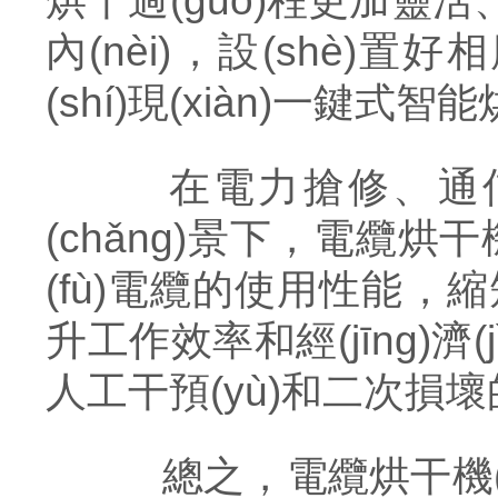
烘干過(guò)程更加靈活
內(nèi)，設(shè)置好相
(shí)現(xiàn)一鍵式智能
在電力搶修、通信基站維
(chǎng)景下，電纜烘干
(fù)電纜的使用性能，
升工作效率和經(jīng)濟(jì
人工干預(yù)和二次損壞的風(f
總之，電纜烘干機(jī)