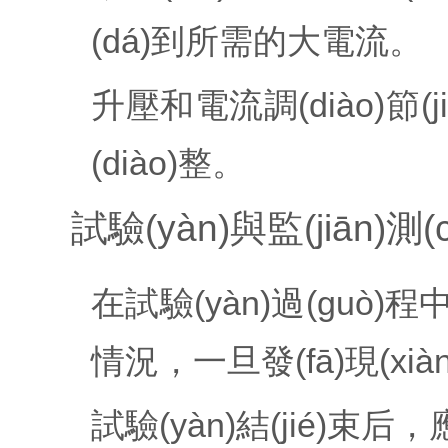
(dá)到所需的大電流。
升壓和電流調(diào)節(j
(diào)整。
試驗(yàn)與監(jiān)測(c
在試驗(yàn)過(guò)程中
情況，一旦發(fā)現(x
試驗(yàn)結(jié)束后