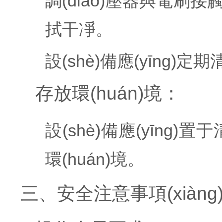
調(diào)壓器與電刷接觸表
拭干凈。
設(shè)備應(yīng)定
存放環(huán)境
：
設(shè)備應(yīng)置
環(huán)境。
三、安全注意事項(xiàng