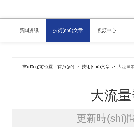
新聞資訊
技術(shù)文章
視頻中心
當(dāng)前位置：
首頁(yè)
>
技術(shù)文章
>
大流量發(
大流量發
更新時(shí)間