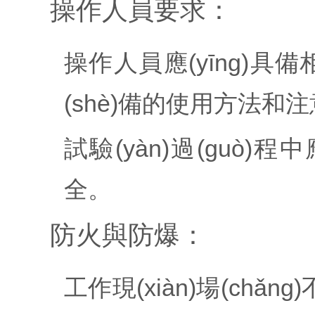
操作人員要求
：
操作人員應(yīng)具備相應
(shè)備的使用方法和注意
試驗(yàn)過(guò)程中應
全。
防火與防爆
：
工作現(xiàn)場(chǎn