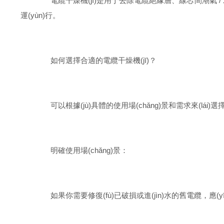
電纜干燥機(jī)是用于去除電纜絕緣層、線芯間潮氣 / 水分的專
運(yùn)行。
如何選擇合適的電纜干燥機(jī)？
可以根據(jù)具體的使用場(chǎng)景和需求來(lái)選
明確使用場(chǎng)景：
如果你需要修復(fù)已破損或進(jìn)水的舊電纜，應(yī