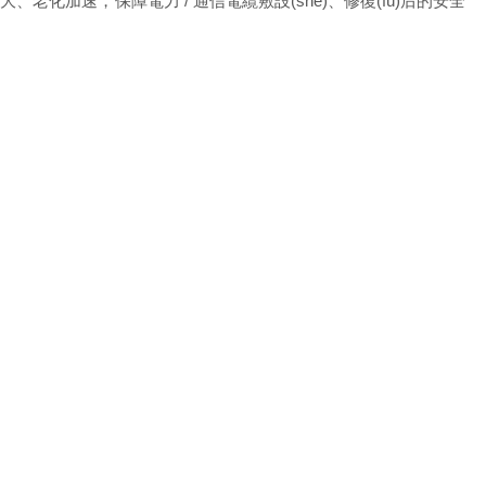
、老化加速，保障電力 / 通信電纜敷設(shè)、修復(fù)后的安全