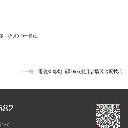
、檢測(cè)一體化。
下一篇：
電纜探傷機(jī)詳細(xì)使用步驟及適配技巧
582
wù)