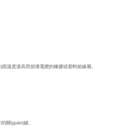
uì)因溫度過高而損壞電纜的橡膠或塑料絕緣層。
guān)鍵。