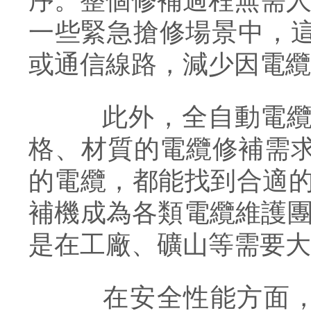
序。整個修補過程無
一些緊急搶修場景中
或通信線路，減少因電纜故
此外，全自動電纜熱
格、材質的電纜修補需求
的電纜，都能找到合適的修補
補機成為各類電纜維護團隊的工
是在工廠、礦山等需
在安全性能方面，電纜熱