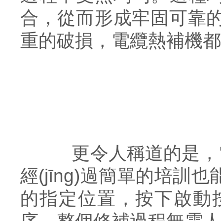
合，從而形成牢固可靠的修補
重的破損，電纜熱補機都能
更令人稱道的是，電纜
經(jīng)過簡單的培
的指定位置，按下啟動按