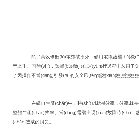
除了高效修復(fù)電纜破損外，礦用電纜熱補(bǔ)機(jī)還
于上手。同時(shí)，熱補(bǔ)機(jī)在運(yùn)行過程中
了因操作不當(dāng)引發(fā)的安全風(fēng)險(xiǎn)
在礦山生產(chǎn)中，時(shí)間就是效率，效率就是生命
整體生產(chǎn)效率。當(dāng)電纜出現(xiàn)故障時(shí)
(chǎn)造成的損失。