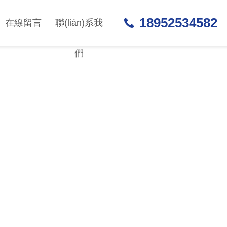
18952534582
在線留言
聯(lián)系我
們