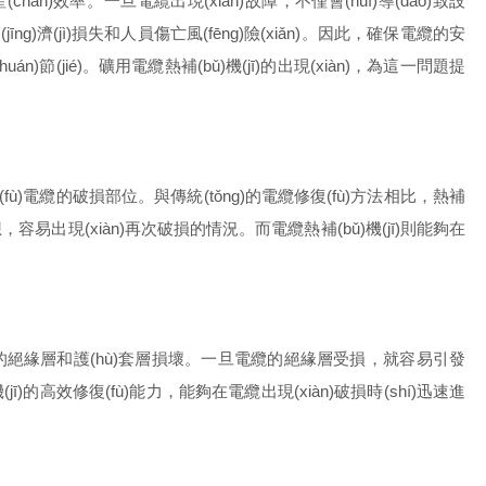
hǎn)效率。一旦電纜出現(xiàn)故障，不僅會(huì)導(dǎo)致設
jīng)濟(jì)損失和人員傷亡風(fēng)險(xiǎn)。因此，確保電纜的安
節(jié)。礦用電纜熱補(bǔ)機(jī)的出現(xiàn)，為這一問題提
纜的破損部位。與傳統(tǒng)的電纜修復(fù)方法相比，熱補
理想，容易出現(xiàn)再次破損的情況。而電纜熱補(bǔ)機(jī)則能夠在
纜的絕緣層和護(hù)套層損壞。一旦電纜的絕緣層受損，就容易引發
(jī)的高效修復(fù)能力，能夠在電纜出現(xiàn)破損時(shí)迅速進