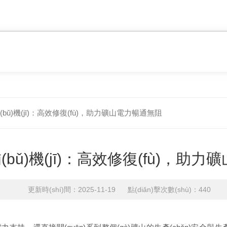
ǔ)機(jī)：高效修復(fù)，助力礦山電力暢通無阻
bǔ)機(jī)：高效修復(fù)，助
更新時(shí)間：2025-11-19 點(diǎn)擊次數(shù)：440