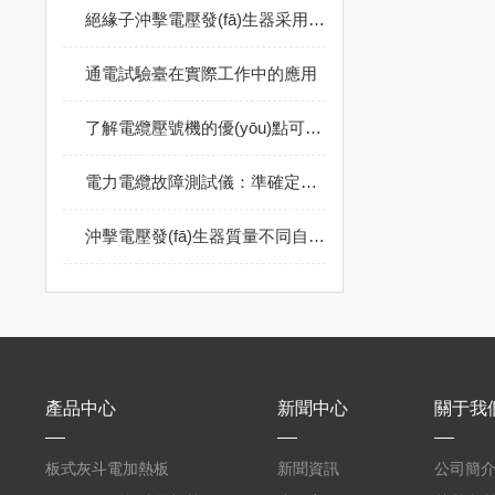
絕緣子沖擊電壓發(fā)生器采用的技術資料
通電試驗臺在實際工作中的應用
了解電纜壓號機的優(yōu)點可提高安全性，減少混亂
電力電纜故障測試儀：準確定位、高效排查，破解電纜運維難題
沖擊電壓發(fā)生器質量不同自然價格有很大差異
產品中心
新聞中心
關于我
板式灰斗電加熱板
新聞資訊
公司簡