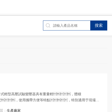
列干式輕型高壓試驗變壓器具有重量輕，體積
)定，使用攜帶方便等特點，特別適用于現場操
流兩用高壓試驗變壓器。本系列產品適用于電力系統(tǒng)及各
質：
生產廠家