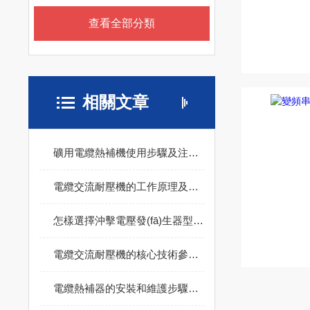
查看全部分類
相關文章
礦用電纜熱補機使用步驟及注意事項
電纜交流耐壓機的工作原理及技術特點說明
怎樣選擇沖擊電壓發(fā)生器型號，應該考慮哪些情況
電纜交流耐壓機的核心技術參數你了解嗎
電纜熱補器的安裝和維護步驟是什么？