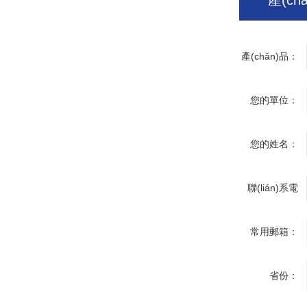
產(ch
產(chǎn)品：
您的單位：
您的姓名：
聯(lián)系電
話：
常用郵箱：
省份：