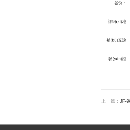
省份：
詳細(xì)地
址：
補(bǔ)充說
(shuō)明：
驗(yàn)證
碼：
上一篇：
JF-