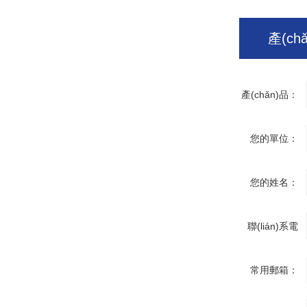
產(ch
(
產(chǎn)品：
您的單位：
您的姓名：
聯(lián)系電
話：
常用郵箱：