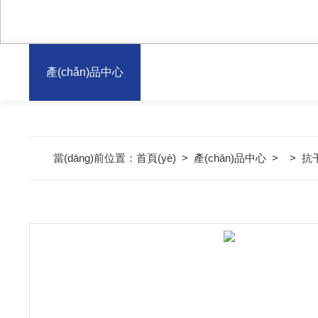
產(chǎn)品中心
當(dāng)前位置：
首頁(yè)
>
產(chǎn)品中心
> >
抗干