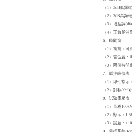
（1）3dB低頻端頻
（2）3dB高頻端頻率
（3）增益調(diào)
（4）正負脈沖響應
6、時間窗
（1）窗寬：可調(d
（2）窗位置：每一窗可
（3）兩個時間窗
7、脈沖峰值表
（1）線性指示：以
（2）對數(shù
8、試驗電壓表
（1）量程100k
（2）顯示：1.5級
（3）誤差：±1
9、零標系統(tǒn