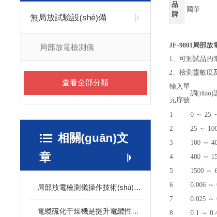
品
國華
牌
無局放試驗設(shè)備
JF-9801
局部放
局部放電檢測儀
1、可測試品
2、檢測靈敏
查看全部分類
輸入單
調(dià
元序號
1
0 ～ 25 
2
25 ～ 10
相關(guān)文
3
100 ～ 4
章
4
400 ～ 1
5
1500 ～ 
6
0.006 ～ 
局部放電檢測儀操作技術(shù)工作
7
0.025 ～ 
電纜硫化干燥機是提升電纜性能的關(guān)鍵設(shè)備
8
0.1 ～ 0.