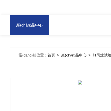
產(chǎn)品中心
當(dāng)前位置：
首頁
>
產(chǎn)品中心
>
無局放試驗設