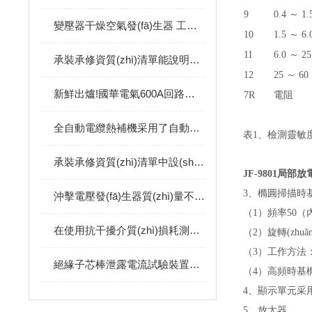
9
0.4 ～ 1.
變壓器干燥空氣發(fā)生器 工作原理
10
1.5 ～ 6
11
6.0 ～ 2
承裝承修資質(zhì)清單能說明什么，為何選擇的時候要慎重
12
25 ～ 60
新鮮出爐!國華電氣600A回路電阻測試儀的簡單介紹
7R
電阻
全自動電纜熱補機采用了自動化技術(shù)，可以大大減少人工操作
表1、檢測
承裝承修資質(zhì)清單中設(shè)備選購渠道不同 價格也不同
JF-9801
局部放
3、橢圓掃描時
沖擊電壓發(fā)生器質(zhì)量不同自然價格有很大差異
（1）頻率50（內(nè
在使用抗干擾介質(zhì)損耗測試儀之前這些事情一定要注意
（2）旋轉(zhuǎ
（3）工作方法：
絕緣子芯棒泄露電流試驗裝置操作步驟簡單介紹
（4）高頻時基橢圓
4、顯示單元
采用
5、放大器