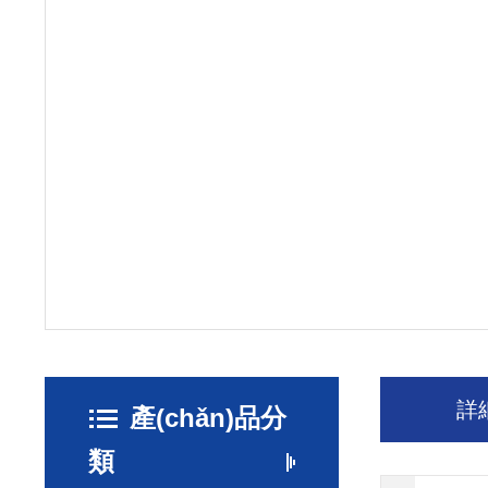
詳
產(chǎn)品分
類