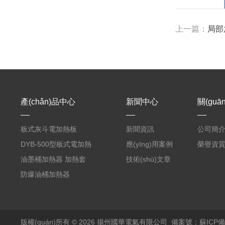
上一篇：
局部
產(chǎn)品中心
新聞中心
關(guā
板式灰斗電加熱板
新聞資訊
公司簡
DYB-500型板式電加熱
應(yīng)用案例
榮譽資質(
器
油墨桶加熱器 加熱套
技術(shù)文章
防爆油桶加熱器
版權(quán)所有 © 2026 揚州國華電氣有限公司
備案號：蘇ICP備1