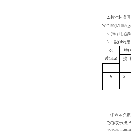
（５
2.將油杯處理
安全開(kāi)關(
3.
預(yù)定設(
3.１設(shè
次
時(s
數(shù)
攪 
—
—
6
6
+
+
①表示次數(s
②③表示攪拌時(