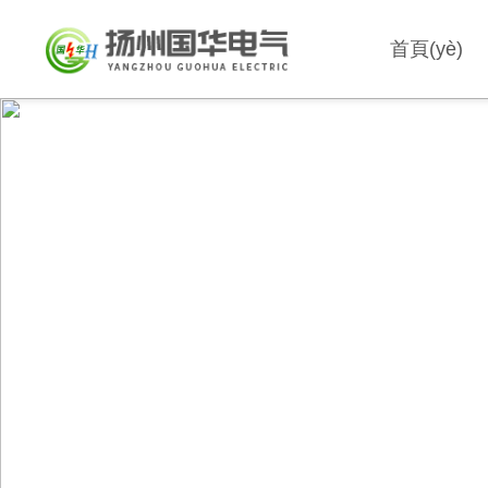
首頁(yè)