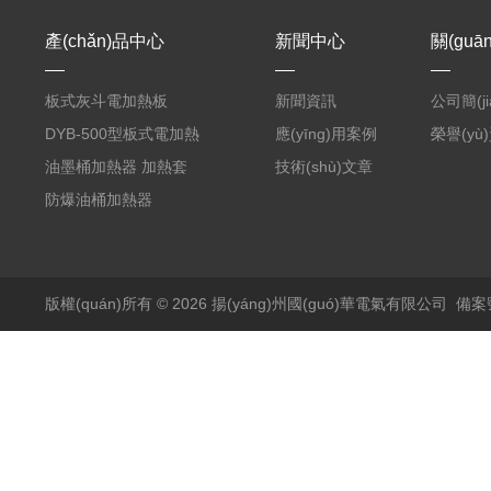
產(chǎn)品中心
新聞中心
關(guā
板式灰斗電加熱板
新聞資訊
公司簡(ji
DYB-500型板式電加熱
應(yīng)用案例
榮譽(yù)
器
油墨桶加熱器 加熱套
技術(shù)文章
防爆油桶加熱器
版權(quán)所有 © 2026 揚(yáng)州國(guó)華電氣有限公司
備案號