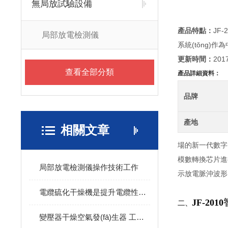
無局放試驗設備
產品特點：
JF-
局部放電檢測儀
系統(tǒng)作
更新時間：
201
查看全部分類
產品詳細資料：
品牌
產地
相關文章
場的新一代數字智
模數轉換芯片進行
局部放電檢測儀操作技術工作
示放電脈沖波形
電纜硫化干燥機是提升電纜性能的關鍵設備
JF-2010
二、
變壓器干燥空氣發(fā)生器 工作原理