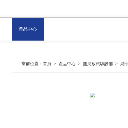
產品中心
當前位置：
首頁
>
產品中心
>
無局放試驗設備
>
局