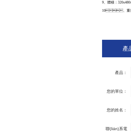
9、體積：320x480x
10、重
產
產品：
您的單位：
您的姓名：
聯(lián)系電