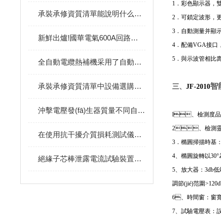
1．彩色顯示器
承裝承修資質清單能說明什么，為何選擇的時候要慎重
2．可鎖定波形，更
3．自動測量并顯示試
新鮮出爐!國華電氣600A回路電阻測試儀的簡單介紹
4．配備VGA接口，
5．與示波管相比壽命
全自動電纜熱補機采用了自動化技術，可以大大減少人工操作
承裝承修資質清單中設備選購渠道不同 價格也不同
智
三、
JF-2010
沖擊電壓發(fā)生器質量不同自然價格有很大差異
l、檢測度品的
2、檢測靈敏度
在使用抗干擾介質損耗測試儀之前這些事情一定要注意
3．橢圓掃描時基：
4、橢圓旋轉以30
絕緣子芯棒泄露電流試驗裝置操作步驟簡單介紹
5、放大器：3db低端頻
調節(jié)范圍>
6、時間窗：窗寬1
7、試驗電壓表：