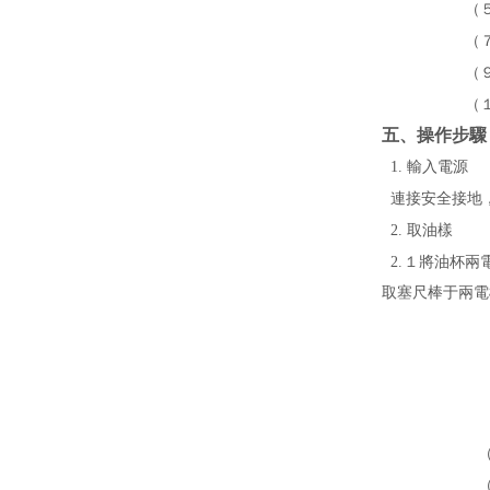
（
（
（
（１
五、操作步驟
1. 輸入電源
連接安全接地，
2. 取油樣
2.１將油杯兩電
取塞尺棒于兩電極間
（５）