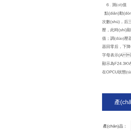
.
６
測(cè)值
點(diǎn)動(dò
次數(shù)，后
壓，此時(shí
值；調(diào
器回零后，下
(A
字母表示

F24.3KV
顯示為
OPCU
在
狀態(t
產(ch
產(chǎn)品：