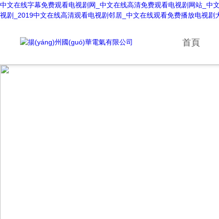
中文在线字幕免费观看电视剧网_中文在线高清免费观看电视剧网站_中文
视剧_2019中文在线高清观看电视剧邻居_中文在线观看免费播放电视剧
首頁