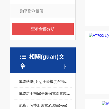
動平衡測量儀
查看全部分類
相關(guān)文
章
電纜熱風(fēng)干燥機(jī)的操作簡便，易于控制
電纜烘干機(jī)是確保電線電纜品質(zhì)的設(shè)備
絕緣子芯棒泄露電流試驗(yàn)裝置操作步驟簡單介紹