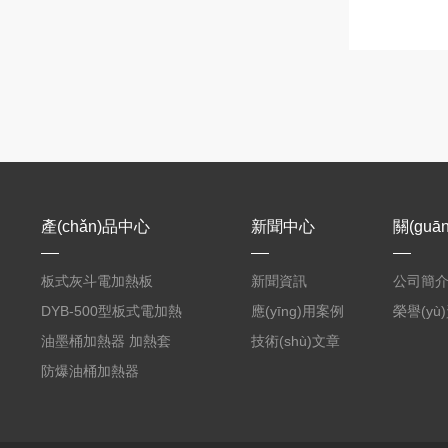
產(chǎn)品中心
新聞中心
關(guā
板式灰斗電加熱板
新聞資訊
公司簡
DYB-500型板式電加熱
應(yīng)用案例
榮譽(yù)
器
油墨桶加熱器 加熱套
技術(shù)文章
防爆油桶加熱器